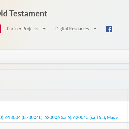
 Old Testament
Partner Projects
Digital Resources
0)
,
613004 (bo 3004L)
,
620006 (sa 6)
,
620015 (sa 15L)
,
Más »