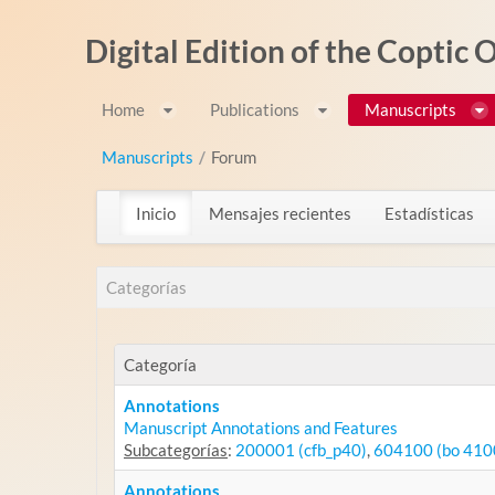
Saltar al contenido
Digital Edition of the Coptic
Home
Publications
Manuscripts
Manuscripts
/
Forum
Inicio
Mensajes recientes
Estadísticas
Categorías
Categoría
Annotations
Manuscript Annotations and Features
Subcategorías
:
200001 (cfb_p40)
,
604100 (bo 410
Annotations