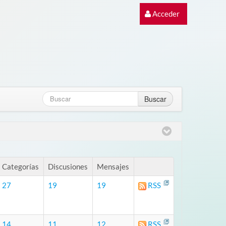
Acceder
Buscar
Categorías
Discusiones
Mensajes
27
19
19
RSS
14
11
12
RSS