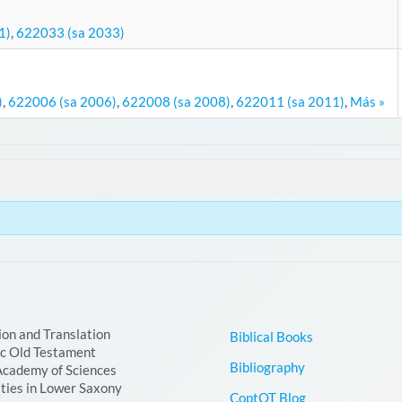
1)
,
622033 (sa 2033)
)
,
622006 (sa 2006)
,
622008 (sa 2008)
,
622011 (sa 2011)
,
Más »
ion and Translation
Biblical Books
ic Old Testament
Bibliography
Academy of Sciences
ties in Lower Saxony
CoptOT Blog