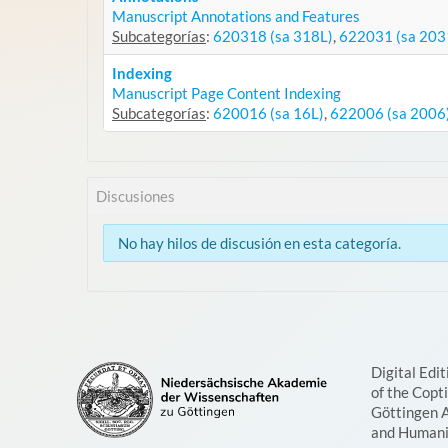
Manuscript Annotations and Features
Subcategorías
:
620318 (sa 318L)
,
622031 (sa 203
Indexing
Manuscript Page Content Indexing
Subcategorías
:
620016 (sa 16L)
,
622006 (sa 2006
Discusiones
No hay hilos de discusión en esta categoría.
Digital Edit
of the Copt
Göttingen 
and Humani