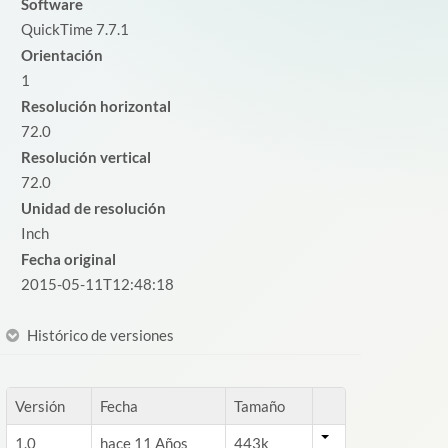
Software
QuickTime 7.7.1
Orientación
1
Resolución horizontal
72.0
Resolución vertical
72.0
Unidad de resolución
Inch
Fecha original
2015-05-11T12:48:18
Histórico de versiones
Versión
Fecha
Tamaño
1.0
hace 11 Años
443k