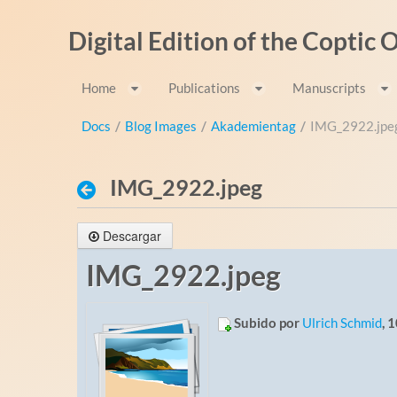
Saltar al contenido
Digital Edition of the Coptic
Home
Publications
Manuscripts
Docs
/
Blog Images
/
Akademientag
/
IMG_2922.jpe
IMG_2922.jpeg
Descargar
IMG_2922.jpeg
Subido por
Ulrich Schmid
, 