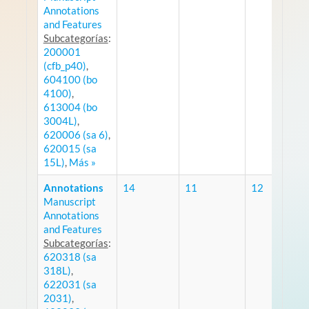
Annotations
and Features
Subcategorías
:
200001
(cfb_p40)
,
604100 (bo
4100)
,
613004 (bo
3004L)
,
620006 (sa 6)
,
620015 (sa
15L)
,
Más »
Annotations
14
11
12
Manuscript
Annotations
and Features
Subcategorías
:
620318 (sa
318L)
,
622031 (sa
2031)
,