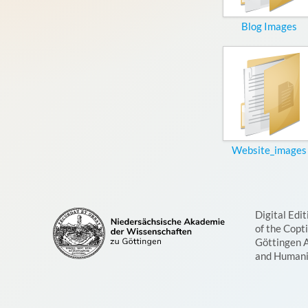
Blog Images
Website_images
Digital Edit
of the Copt
Göttingen 
and Humani