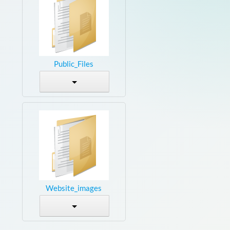
Public_Files
Website_images