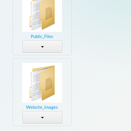
Public_Files
Website_images