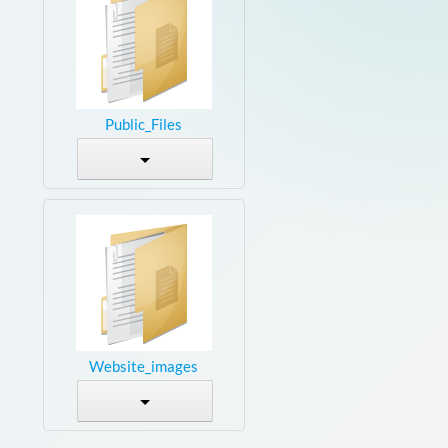
Public_Files
Website_images