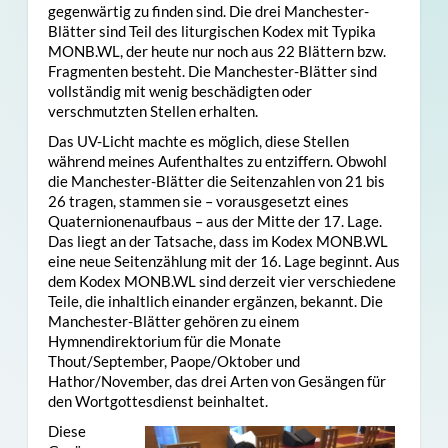
gegenwärtig zu finden sind. Die drei Manchester-
Blätter sind Teil des liturgischen Kodex mit Typika
MONB.WL, der heute nur noch aus 22 Blättern bzw.
Fragmenten besteht. Die Manchester-Blätter sind
vollständig mit wenig beschädigten oder
verschmutzten Stellen erhalten.
Das UV-Licht machte es möglich, diese Stellen
während meines Aufenthaltes zu entziffern. Obwohl
die Manchester-Blätter die Seitenzahlen von 21 bis
26 tragen, stammen sie – vorausgesetzt eines
Quaternionenaufbaus – aus der Mitte der 17. Lage.
Das liegt an der Tatsache, dass im Kodex MONB.WL
eine neue Seitenzählung mit der 16. Lage beginnt. Aus
dem Kodex MONB.WL sind derzeit vier verschiedene
Teile, die inhaltlich einander ergänzen, bekannt. Die
Manchester-Blätter gehören zu einem
Hymnendirektorium für die Monate
Thout/September, Paope/Oktob
er und
Hathor/November, das drei Arten von Gesängen für
den Wortgottesdienst beinhaltet.
Diese