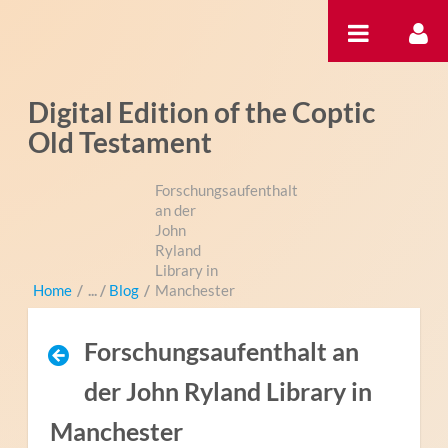
Zum Inhalt wechseln
Digital Edition of the Coptic
Old Testament
Forschungsaufenthalt
an der
John
Ryland
Library in
Home
/
Blog
/
Manchester
Forschungsaufenthalt an
der John Ryland Library in
Manchester