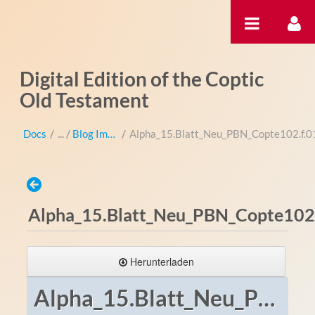
Zum Inhalt wechseln
Digital Edition of the Coptic
Old Testament
Docs
/
Blog Images
/
Alpha_15.Blatt_Neu_PBN_Copte102.f.016
Alpha_15.Blatt_Neu_PBN_Copte102.f.
Herunterladen
Alpha_15.Blatt_Neu_PBN_Copte102.f.016v.true.r_libx_F.jpg