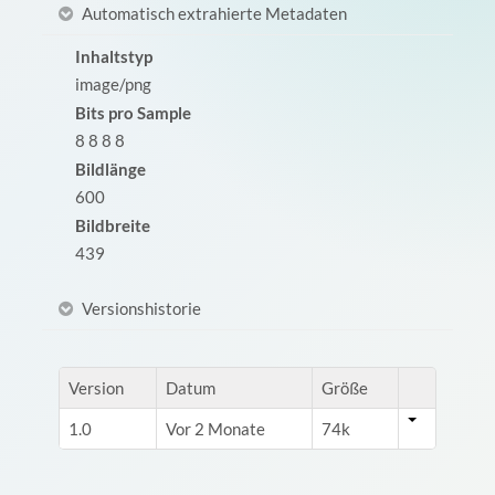
Automatisch extrahierte Metadaten
Inhaltstyp
image/png
Bits pro Sample
8 8 8 8
Bildlänge
600
Bildbreite
439
Versionshistorie
Version
Datum
Größe
1.0
Vor 2 Monate
74k