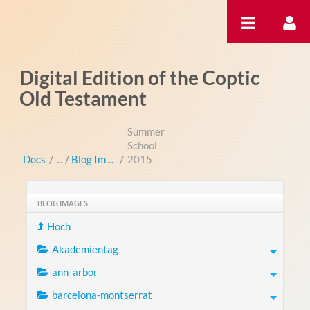
Zum Inhalt wechseln
Digital Edition of the Coptic
Old Testament
Summer
School
Docs
/
Blog Images
/
2015
BLOG IMAGES
Hoch
Akademientag
ann_arbor
barcelona-montserrat