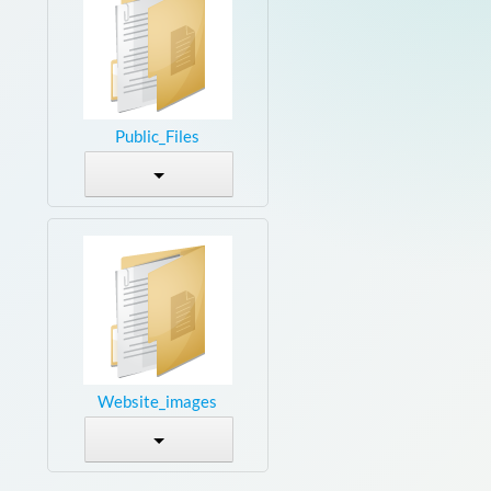
Public_Files
Website_images