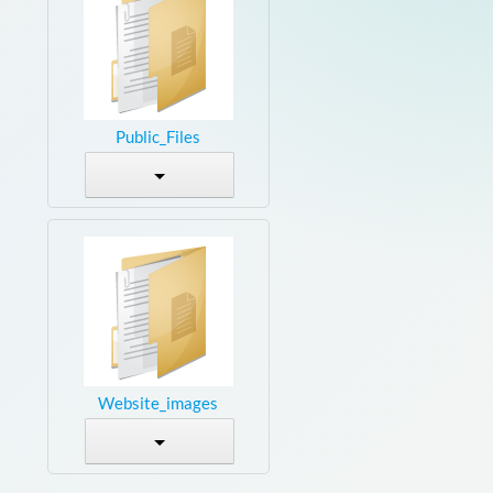
Public_Files
Website_images