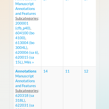
Manuscript
RSS
Annotations
and Features
Subcategories
:
200001
(cfb_p40)
,
604100 (bo
4100)
,
613004 (bo
3004L)
,
620006 (sa 6)
,
620015 (sa
15L)
,
Més »
Annotations
14
11
12
Manuscript
RSS
Annotations
and Features
Subcategories
:
620318 (sa
318L)
,
622031 (sa