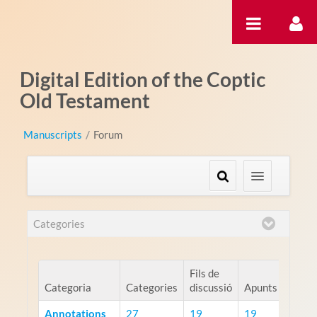
Salta al contigut
Digital Edition of the Coptic
Old Testament
Manuscripts
/
Forum
Categories
Fils de
Categoria
Categories
discussió
Apunts
Annotations
27
19
19