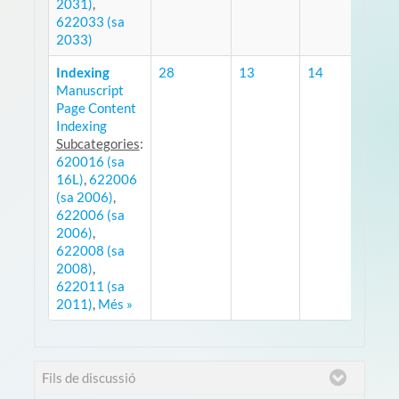
2031)
,
622033 (sa
2033)
Indexing
28
13
14
Manuscript
RSS
Page Content
Indexing
Subcategories
:
620016 (sa
16L)
,
622006
(sa 2006)
,
622006 (sa
2006)
,
622008 (sa
2008)
,
622011 (sa
2011)
,
Més »
Fils de discussió