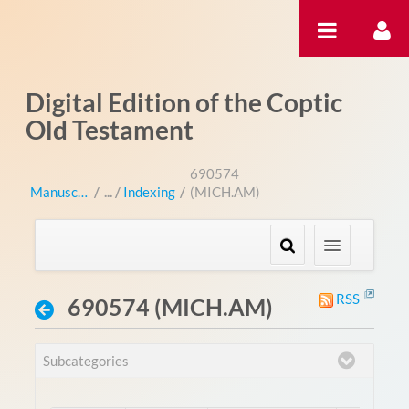
Salta al contigut
Digital Edition of the Coptic
Old Testament
690574
Manuscripts
/
Indexing
/
(MICH.AM)
RSS
690574 (MICH.AM)
Subcategories