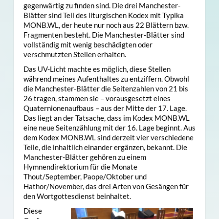
gegenwärtig zu finden sind. Die drei Manchester-
Blätter sind Teil des liturgischen Kodex mit Typika
MONB.WL, der heute nur noch aus 22 Blättern bzw.
Fragmenten besteht. Die Manchester-Blätter sind
vollständig mit wenig beschädigten oder
verschmutzten Stellen erhalten.
Das UV-Licht machte es möglich, diese Stellen
während meines Aufenthaltes zu entziffern. Obwohl
die Manchester-Blätter die Seitenzahlen von 21 bis
26 tragen, stammen sie – vorausgesetzt eines
Quaternionenaufbaus – aus der Mitte der 17. Lage.
Das liegt an der Tatsache, dass im Kodex MONB.WL
eine neue Seitenzählung mit der 16. Lage beginnt. Aus
dem Kodex MONB.WL sind derzeit vier verschiedene
Teile, die inhaltlich einander ergänzen, bekannt. Die
Manchester-Blätter gehören zu einem
Hymnendirektorium für die Monate
Thout/September, Paope/Oktob
er und
Hathor/November, das drei Arten von Gesängen für
den Wortgottesdienst beinhaltet.
Diese