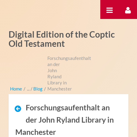
Salta al contigut
Digital Edition of the Coptic
Old Testament
Forschungsaufenthalt
an der
John
Ryland
Library in
Home
/
Blog
/
Manchester
Forschungsaufenthalt an
der John Ryland Library in
Manchester