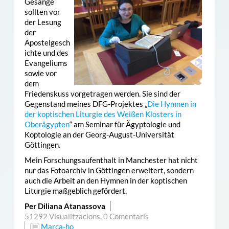
Gesänge
sollten vor
der Lesung
der
Apostelgesch
ichte und des
Evangeliums
sowie vor
dem
Friedenskuss vorgetragen werden. Sie sind der
Gegenstand meines DFG-Projektes „
Die Hymnen in
der koptischen Liturgie des Weißen Klosters in
Oberägypten
“ am Seminar für Ägyptologie und
Koptologie an der Georg-August-Universität
Göttingen.
Mein Forschungsaufenthalt in Manchester hat nicht
nur das Fotoarchiv in Göttingen erweitert, sondern
auch die Arbeit an den Hymnen in der koptischen
Liturgie maßgeblich gefördert.
Per Diliana Atanassova
51292 Visualitzacions,
0 Comentaris
Marca-ho