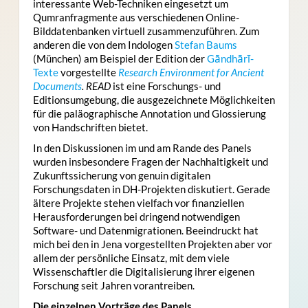
interessante Web-Techniken eingesetzt um
Qumranfragmente aus verschiedenen Online-
Bilddatenbanken virtuell zusammenzuführen. Zum
anderen die von dem Indologen
Stefan Baums
(München) am Beispiel der Edition der
Gāndhārī-
Texte
vorgestellte
Research Environment for Ancient
Documents
. READ
ist eine Forschungs- und
Editionsumgebung, die ausgezeichnete Möglichkeiten
für die paläographische Annotation und Glossierung
von Handschriften bietet.
In den Diskussionen im und am Rande des Panels
wurden insbesondere Fragen der Nachhaltigkeit und
Zukunftssicherung von genuin digitalen
Forschungsdaten in DH-Projekten diskutiert. Gerade
ältere Projekte stehen vielfach vor finanziellen
Herausforderungen bei dringend notwendigen
Software- und Datenmigrationen. Beeindruckt hat
mich bei den in Jena vorgestellten Projekten aber vor
allem der persönliche Einsatz, mit dem viele
Wissenschaftler die Digitalisierung ihrer eigenen
Forschung seit Jahren vorantreiben.
Die einzelnen Vorträge des Panels