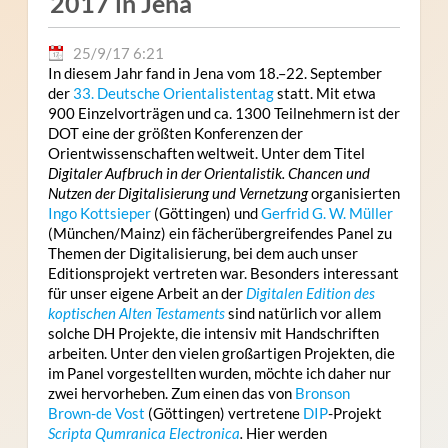
2017 in Jena
25/9/17 6:21
In diesem Jahr fand in Jena vom 18.–22. September
der
33. Deutsche Orientalistentag
statt. Mit etwa
900 Einzelvorträgen und ca. 1300 Teilnehmern ist der
DOT eine der größten Konferenzen der
Orientwissenschaften weltweit. Unter dem Titel
Digitaler Aufbruch in der Orientalistik. Chancen und
Nutzen der Digitalisierung und Vernetzung
organisierten
Ingo Kottsieper
(Göttingen) und
Gerfrid G. W. Müller
(München/Mainz) ein fächerübergreifendes Panel zu
Themen der Digitalisierung, bei dem auch unser
Editionsprojekt vertreten war. Besonders interessant
für unser eigene Arbeit an der
Digitalen Edition des
koptischen Alten Testaments
sind natürlich vor allem
solche DH Projekte, die intensiv mit Handschriften
arbeiten. Unter den vielen großartigen Projekten, die
im Panel vorgestellten wurden, möchte ich daher nur
zwei hervorheben. Zum einen das von
Bronson
Brown-de Vost
(Göttingen) vertretene
DIP
-Projekt
Scripta Qumranica Electronica
.
Hier werden