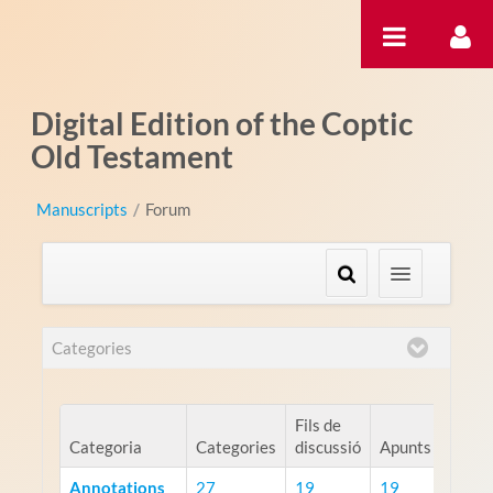
Salta al contigut
Digital Edition of the Coptic
Old Testament
Manuscripts
/
Forum
Categories
Fils de
Categoria
Categories
discussió
Apunts
Annotations
27
19
19