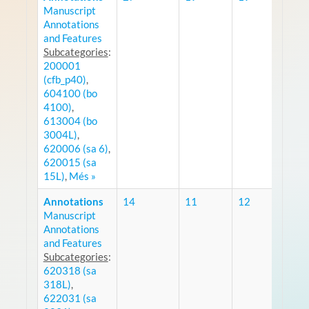
Manuscript
RSS
Annotations
and Features
Subcategories
:
200001
(cfb_p40)
,
604100 (bo
4100)
,
613004 (bo
3004L)
,
620006 (sa 6)
,
620015 (sa
15L)
,
Més »
Annotations
14
11
12
Manuscript
RSS
Annotations
and Features
Subcategories
:
620318 (sa
318L)
,
622031 (sa