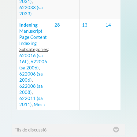
2031)
,
622033 (sa
2033)
Indexing
28
13
14
Manuscript
RSS
Page Content
Indexing
Subcategories
:
620016 (sa
16L)
,
622006
(sa 2006)
,
622006 (sa
2006)
,
622008 (sa
2008)
,
622011 (sa
2011)
,
Més »
Fils de discussió