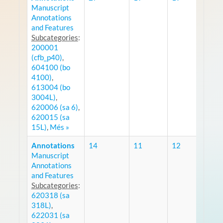
Manuscript
RSS
Annotations
and Features
Subcategories
:
200001
(cfb_p40)
,
604100 (bo
4100)
,
613004 (bo
3004L)
,
620006 (sa 6)
,
620015 (sa
15L)
,
Més »
Annotations
14
11
12
Manuscript
RSS
Annotations
and Features
Subcategories
:
620318 (sa
318L)
,
622031 (sa