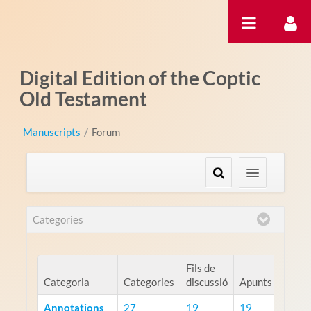
Salta al contigut
Digital Edition of the Coptic
Old Testament
Manuscripts
/
Forum
Categories
Fils de
Categoria
Categories
discussió
Apunts
Annotations
27
19
19