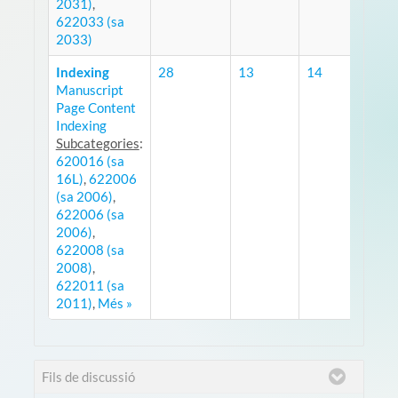
2031)
,
622033 (sa
2033)
Indexing
28
13
14
Manuscript
RSS
Page Content
Indexing
Subcategories
:
620016 (sa
16L)
,
622006
(sa 2006)
,
622006 (sa
2006)
,
622008 (sa
2008)
,
622011 (sa
2011)
,
Més »
Fils de discussió