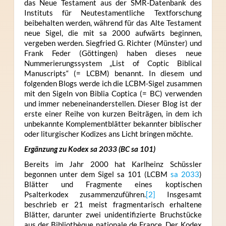
das Neue Testament aus der SMR-Datenbank des
Instituts für Neutestamentliche Textforschung
beibehalten werden, während für das Alte Testament
neue Sigel, die mit sa 2000 aufwärts beginnen,
vergeben werden. Siegfried G. Richter (Münster) und
Frank Feder (Göttingen) haben dieses neue
Nummerierungssystem „List of Coptic Biblical
Manuscripts“ (= LCBM) benannt. In diesem und
folgenden Blogs werde ich die LCBM-Sigel zusammen
mit den Sigeln von Biblia Coptica (= BC) verwenden
und immer nebeneinanderstellen. Dieser Blog ist der
erste einer Reihe von kurzen Beiträgen, in dem ich
unbekannte Komplementblätter bekannter biblischer
oder liturgischer Kodizes ans Licht bringen möchte.
Ergänzung zu Kodex sa 2033 (BC sa 101)
Bereits im Jahr 2000 hat Karlheinz Schüssler
begonnen unter dem Sigel sa 101 (LCBM
sa 2033
)
Blätter und Fragmente eines koptischen
Psalterkodex zusammenzuführen.
[2]
Insgesamt
beschrieb er 21 meist fragmentarisch erhaltene
Blätter, darunter zwei unidentifizierte Bruchstücke
aus der Bibliothèque nationale de France. Der Kodex