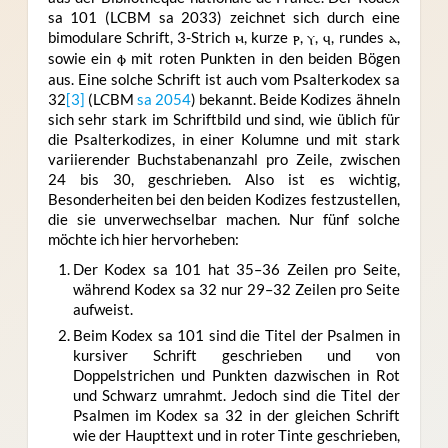
sa 101 (LCBM sa 2033) zeichnet sich durch eine
bimodulare Schrift, 3-Strich
ⲙ
, kurze
ⲣ
,
ⲩ
,
ϥ
, rundes
ⲁ
,
sowie ein
ⲫ
mit roten Punkten in den beiden Bögen
aus. Eine solche Schrift ist auch vom Psalterkodex sa
32
[3]
(LCBM
sa 2054
) bekannt. Beide Kodizes ähneln
sich sehr stark im Schriftbild und sind, wie üblich für
die Psalterkodizes, in einer Kolumne und mit stark
variierender Buchstabenanzahl pro Zeile, zwischen
24 bis 30, geschrieben. Also ist es wichtig,
Besonderheiten bei den beiden Kodizes festzustellen,
die sie unverwechselbar machen. Nur fünf solche
möchte ich hier hervorheben:
Der Kodex sa 101 hat 35–36 Zeilen pro Seite,
während Kodex sa 32 nur 29–32 Zeilen pro Seite
aufweist.
Beim Kodex sa 101 sind die Titel der Psalmen in
kursiver Schrift geschrieben und von
Doppelstrichen und Punkten dazwischen in Rot
und Schwarz umrahmt. Jedoch sind die Titel der
Psalmen im Kodex sa 32 in der gleichen Schrift
wie der Haupttext und in roter Tinte geschrieben,