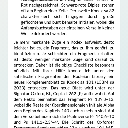
Rot nachgezeichnet. Schwarz-rote Diples stehen
oft am Beginn einer Zeile. Der zweite Kodex sa 32
charakterisiert sich hingegen durch große
geflochtene und bunt bemalte Initialen, wobei die
Anfangsbuchstaben der einzelnen Verse in keiner
Weise dekoriert werden.
Je mehr markante Züge ein Kodex aufweist, desto
leichter ist es, ein Fragment, das zu ihm gehört, zu
identifizieren. Je schlechter ein Fragment erhalten
ist, desto weniger markante Züge sind darauf zu
entdecken. Daher ist die obige Checkliste besonders
nützlich. Mit ihrer Hilfe konnte ich unter den
sahidischen Fragmenten der Bodleian Library ein
neues Komplementblatt zu Kodex sa 101 (LCBM sa
2033) entdecken. Das neue Blatt wird unter der
Signatur Oxford, BL, Copt. d. 262 (P) aufbewahrt. Auf
dem Rekto beinhaltet das Fragment Ps 139,8–13,
wobei die Reste der überdimensionalen Initiale Alpha
vom Beginn des Kapitels 140 auch zu sehen sind. Auf
dem Verso befinden sich die Psalmverse Ps 140,6–10
und Ps 141,1–2.3*–4*. Die Schrift des Oxforder
Fragmentes ähnelt sowohl sa 32 als auch sa 101. M.E.