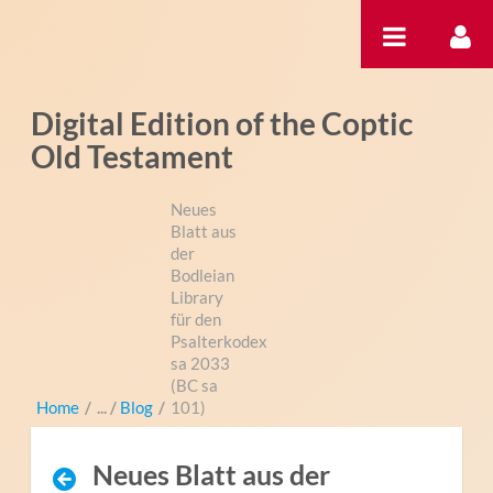
Skip to Content
Digital Edition of the Coptic
Old Testament
Neues
Blatt aus
der
Bodleian
Library
für den
Psalterkodex
sa 2033
(BC sa
Home
/
Blog
/
101)
Neues Blatt aus der